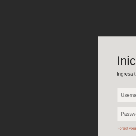
Ini
Ingresa 
Forgot you