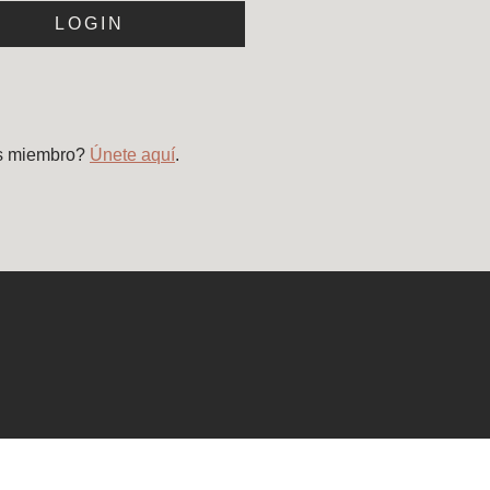
LOGIN
s miembro?
Únete aquí
.