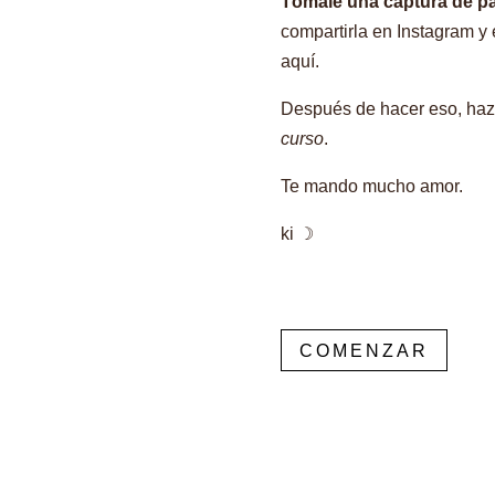
Tómale una captura de pan
compartirla en Instagram y
aquí.
Después de hacer eso, haz
curso
.
Te mando mucho amor.
ki ☽
COMENZAR