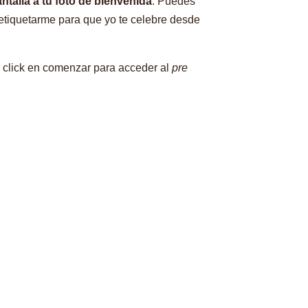
talla a tu foto de bienvenida
. Puedes
 etiquetarme para que yo te celebre desde
 click en comenzar para acceder al
pre